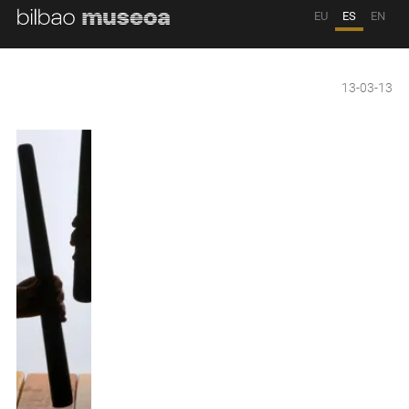
EU
ES
EN
13-03-13